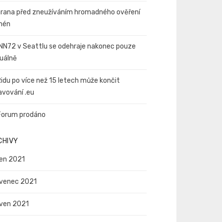
rana před zneužíváním hromadného ověření
mén
NN72 v Seattlu se odehraje nakonec pouze
tuálně
idu po více než 15 letech může končit
avování .eu
orum prodáno
CHIVY
en 2021
venec 2021
ven 2021