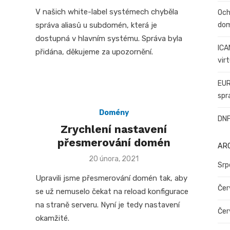
on
V našich white-label systémech chyběla
Och
správa aliasů u subdomén, která je
do
dostupná v hlavním systému. Správa byla
ICA
přidána, děkujeme za upozornění.
vir
EUR
spr
Domény
DNF
Zrychlení nastavení
přesmerování domén
AR
Posted
20 února, 2021
Srp
on
Upravili jsme přesmerování domén tak, aby
Čer
se už nemuselo čekat na reload konfigurace
na straně serveru. Nyní je tedy nastavení
Čer
okamžité.