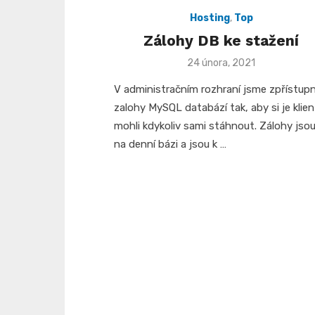
Hosting
,
Top
Zálohy DB ke stažení
Posted
24 února, 2021
on
V administračním rozhraní jsme zpřístupni
zalohy MySQL databází tak, aby si je klien
mohli kdykoliv sami stáhnout. Zálohy jso
na denní bázi a jsou k …