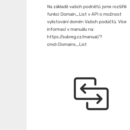
on
Na základě vašich podnětů jsme rozšířili
funkci Domain_List v API o možnost
vylistování domén Vašich podúčtů. Více
informací v manuálu na:
https://subreg.cz/manual/?
cmd=Domains_List