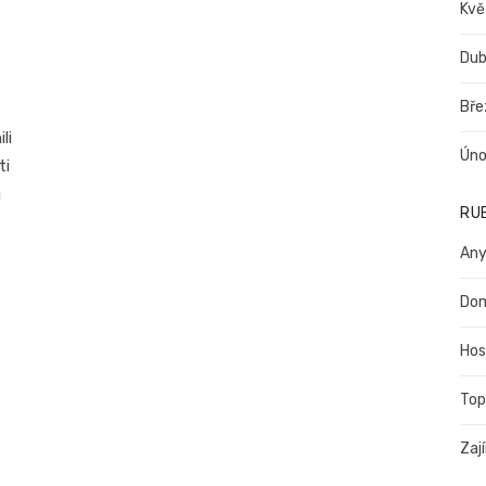
Kvě
Dub
Bře
li
Úno
ti
u
RU
Any
Do
Hos
Top
Zaj