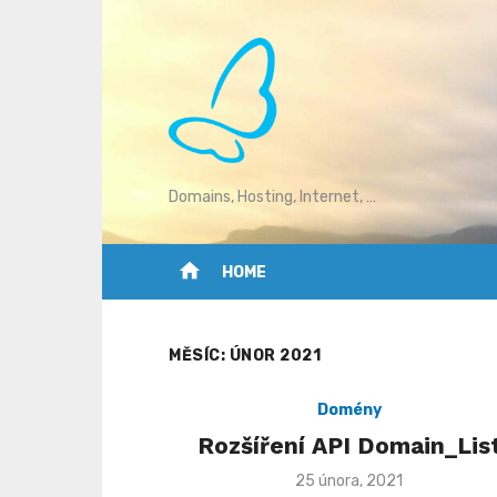
Skip
to
content
Domains, Hosting, Internet, …
home
HOME
MĚSÍC:
ÚNOR 2021
Domény
Rozšíření API Domain_Lis
Posted
25 února, 2021