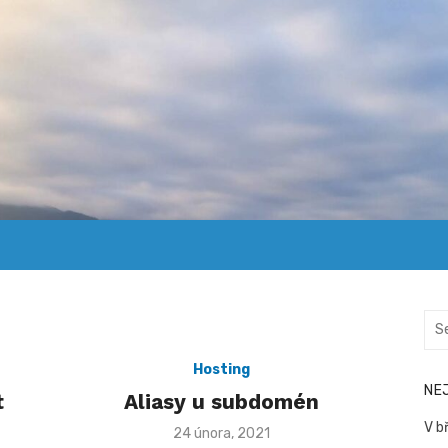
Sea
for:
Hosting
NE
t
Aliasy u subdomén
V b
Posted
24 února, 2021