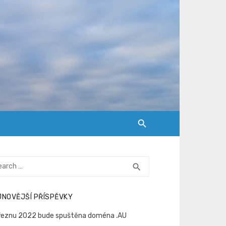
rch
SEARCH
search
JNOVĚJŠÍ PŘÍSPĚVKY
řeznu 2022 bude spuštěna doména .AU