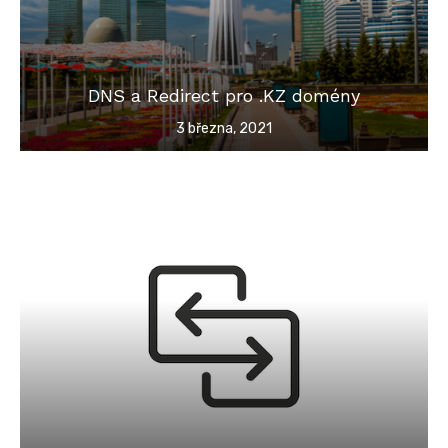
DNS a Redirect pro .KZ domény
Posted
3 března, 2021
on