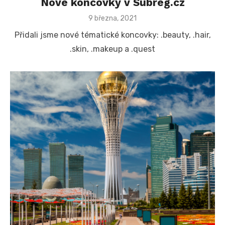
Nové koncovky v Subreg.cz
Posted
9 března, 2021
on
Přidali jsme nové tématické koncovky: .beauty, .hair,
.skin, .makeup a .quest