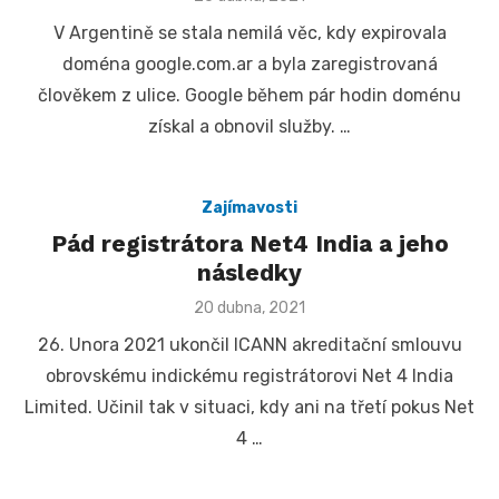
on
V Argentině se stala nemilá věc, kdy expirovala
doména google.com.ar a byla zaregistrovaná
člověkem z ulice. Google během pár hodin doménu
získal a obnovil služby. …
Zajímavosti
Pád registrátora Net4 India a jeho
následky
Posted
20 dubna, 2021
on
26. Unora 2021 ukončil ICANN akreditační smlouvu
obrovskému indickému registrátorovi Net 4 India
Limited. Učinil tak v situaci, kdy ani na třetí pokus Net
4 …