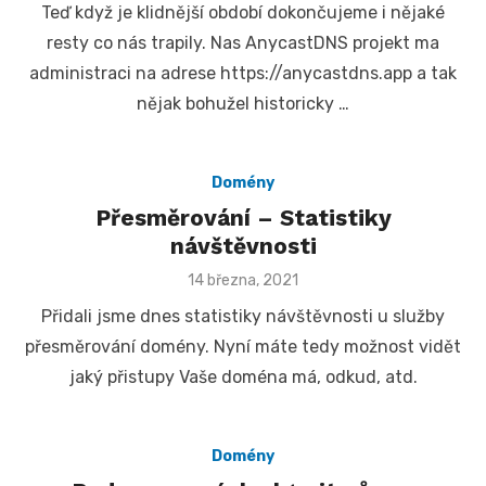
Teď když je klidnější období dokončujeme i nějaké
resty co nás trapily. Nas AnycastDNS projekt ma
administraci na adrese https://anycastdns.app a tak
nějak bohužel historicky …
Domény
Přesměrování – Statistiky
návštěvnosti
Posted
14 března, 2021
on
Přidali jsme dnes statistiky návštěvnosti u služby
přesměrování domény. Nyní máte tedy možnost vidět
jaký přistupy Vaše doména má, odkud, atd.
Domény