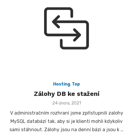
Hosting
,
Top
Zálohy DB ke stažení
Posted
24 února, 2021
on
V administračním rozhraní jsme zpřístupnili zalohy
MySQL databází tak, aby si je klienti mohli kdykoliv
sami stáhnout. Zálohy jsou na denní bázi a jsou k …