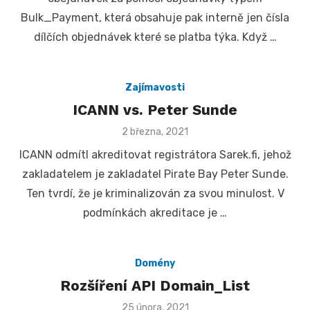
Bulk_Payment, která obsahuje pak interně jen čísla
dílčích objednávek které se platba týka. Když …
Zajímavosti
ICANN vs. Peter Sunde
Posted
2 března, 2021
on
ICANN odmítl akreditovat registrátora Sarek.fi, jehož
zakladatelem je zakladatel Pirate Bay Peter Sunde.
Ten tvrdí, že je kriminalizován za svou minulost. V
podmínkách akreditace je …
Domény
Rozšíření API Domain_List
Posted
25 února, 2021