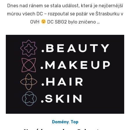
on
Dnes nad ránem se stala událost, která je nejčernější
můrou všech DC – rozpoutal se požár ve Štrasburku v
OVH
DC SBG2 bylo zničeno …
Domény
,
Top