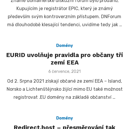
Známé domainerské diskuzní fórum bylo prodáno,
Kupujícím je registrátor EPIC, který je známý
především svým kontroverzním přístupem. DNForum
má dlouhodobě klesající tendenci, uvidíme tedy jak …
Domény
EURID uvolňuje pravidla pro občany tří
zemí EEA
Posted
6 července, 2021
on
Od 2. Srpna 2021 získají občané ze zemí EEA – Island,
Norsko a Lichtenštějnsko žijící mimo EU také možnost
registrovat .EU domény na základě občanství …
Domény
Redirect.host – přesměrování tak