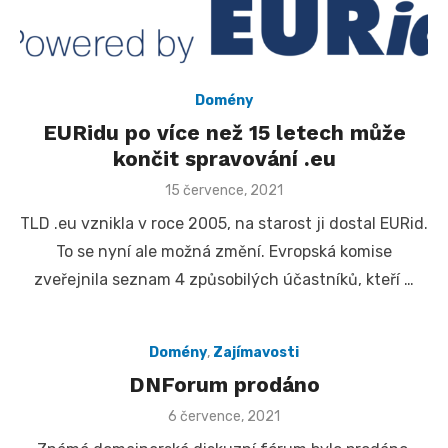
Domény
EURidu po více než 15 letech může
končit spravování .eu
Posted
15 července, 2021
on
TLD .eu vznikla v roce 2005, na starost ji dostal EURid.
To se nyní ale možná změní. Evropská komise
zveřejnila seznam 4 způsobilých účastníků, kteří …
Domény
,
Zajímavosti
DNForum prodáno
Posted
6 července, 2021
on