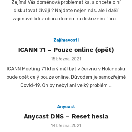
Zajímá Vás doménová problematika, a chcete o ní
diskutovat živěji ? Najdete nejen nás, ale i další
zajimavé lidi z oboru domén na diskuzním fóru …
Zajímavosti
ICANN 71 – Pouze online (opět)
Posted
15 března, 2021
on
ICANN Meeting 71 který měl být v červnu v Holandsku
bude opět celý pouze online. Důvodem je samozřejmě
Covid-19. On by nebyl ani velký problém …
Anycast
Anycast DNS – Reset hesla
Posted
14 března, 2021
on