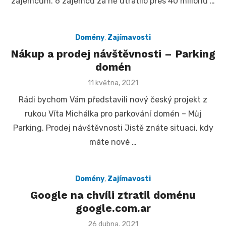
zajemcům. 6 zájemců za ně utratilo přes 40 milionů …
Domény
,
Zajímavosti
Nákup a prodej návštěvnosti – Parking
domén
Posted
11 května, 2021
on
Rádi bychom Vám představili nový český projekt z
rukou Víta Michálka pro parkování domén – Můj
Parking. Prodej návštěvnosti Jistě znáte situaci, kdy
máte nové …
Domény
,
Zajímavosti
Google na chvíli ztratil doménu
google.com.ar
Posted
26 dubna, 2021