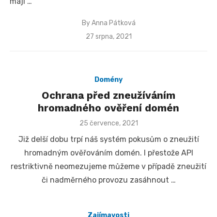
mají …
By
Anna Pátková
Posted
27 srpna, 2021
on
Domény
Ochrana před zneužíváním
hromadného ověření domén
Posted
25 července, 2021
on
Již delší dobu trpí náš systém pokusům o zneužití
hromadným ověřováním domén. I přestože API
restriktivně neomezujeme můžeme v případě zneužití
či nadměrného provozu zasáhnout …
Zajímavosti