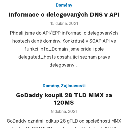
Domény
Informace o delegovaných DNS v API
Posted
15 dubna, 2021
on
Přidali jsme do API/EPP informaci o delegovaných
hostech dané domény. Konkrétně v SOAP API ve
funkci Info_Domain jsme pridali pole
delegated_hosts obsahujici seznam prave
delegovany …
Domény
,
Zajímavosti
GoDaddy koupil 28 TLD MMX za
120M$
Posted
8 dubna, 2021
on
GoDaddy oznámil odkup 28 gTLD od společnosti MMX