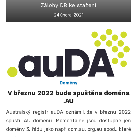
Zálohy DB ke stažení
Posted
24 února, 2021
on
Domény
V březnu 2022 bude spuštěna doména
.AU
Australský registr auDA oznámil, že v březnu 2022
spustí .AU doménu. Momentálně jsou dostupné jen
domény 3. řádu jako např. com.au, org.au apod., které