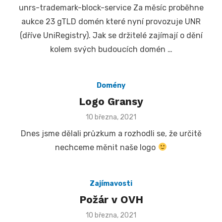
unrs-trademark-block-service Za měsíc proběhne
aukce 23 gTLD domén které nyní provozuje UNR
(dříve UniRegistry). Jak se držitelé zajímají o dění
kolem svých budoucích domén …
Domény
Logo Gransy
Posted
10 března, 2021
on
Dnes jsme dělali průzkum a rozhodli se, že určitě
nechceme měnit naše logo
Zajímavosti
Požár v OVH
Posted
10 března, 2021